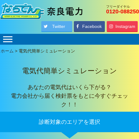
フリーダイヤル
0120-088250
Twitter
Facebook
Instagram
ホーム
>
電気代簡単シミュレーション
電気代簡単シミュレーション
あなたの電気代はいくら下がる？
電力会社から届く検針票をもとに今すぐチェッ
ク！！
診断対象のエリアを選択